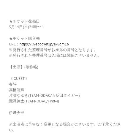
★チケット発売日
5月14日(木)21時〜！
★チケット購入先
URL：
https://livepocket.jp/e/8qm16
※発行された整理番号がお座席の番号となります。
※発行された整理番号は入場には関係ございません。
【出演】(敬称略)
《 GUEST 》
春斗
高橋龍輝
片瀬なゆき(TEAM-ODAC/五反田タイガー)
瀧澤僚太(TEAM-ODAC/Find=i)
伊﨑央登
※出演者は予告なく変更となる場合がございます。ご了承くださ
い。