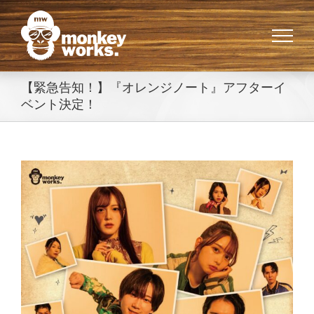
Skip
to
content
【緊急告知！】『オレンジノート』アフターイ
ベント決定！
View
Larger
Image