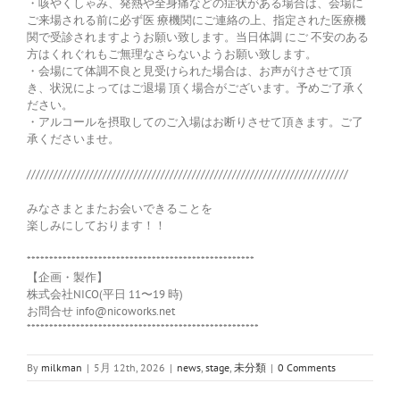
・咳やくしゃみ、発熱や全身痛などの症状がある場合は、会場に
ご来場される前に必ず医 療機関にご連絡の上、指定された医療機
関で受診されますようお願い致します。当日体調 にご 不安のある
方はくれぐれもご無理なさらないようお願い致します。
・会場にて体調不良と見受けられた場合は、お声がけさせて頂
き、状況によってはご退場 頂く場合がございます。予めご了承く
ださい。
・アルコールを摂取してのご入場はお断りさせて頂きます。ご了
承くださいませ。
////////////////////////////////////////////////////////////////////////
みなさまとまたお会いできることを
楽しみにしております！！
***************************************************
【企画・製作】
株式会社NICO(平日 11〜19 時)
お問合せ info@nicoworks.net
****************************************************
By
milkman
|
5月 12th, 2026
|
news
,
stage
,
未分類
|
0 Comments