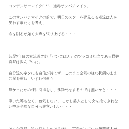
コンデンサーマイクC-38 通称サンパチマイク。
このサンパチマイクの前で、明日のスターを夢見る若者達は人を
笑わす事だけを考え、
命を削るが如く大声を張り上げる・・・・
芸歴9年目の女流漫才師『パンごはん』のツッコミ担当である櫻井
真昼は悩んでいた。
自分達のネタにも自信が持てず、このまま空気の様な状態のまま
芸歴を重ね、いずれ何事も
無かったかの様に引退をし、孤独死をするのでは無いかと・・・
浮いた噂もなく、色気もない、 しかし芸人として女を捨てきれな
い中途半端な自分も腹立たしい・・・
そんな真昼に追い打ちをかける様に、可愛がっていた後輩芸人が