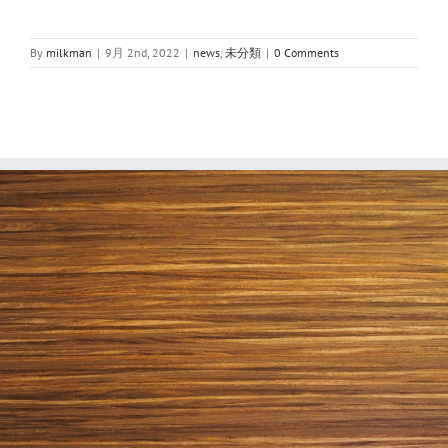
By
milkman
|
9月 2nd, 2022
|
news
,
未分類
|
0 Comments