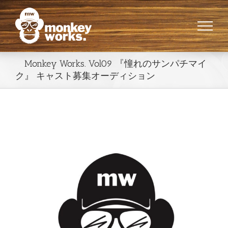
Skip
to
content
Monkey Works. Vol09 『憧れのサンパチマイ
ク』 キャスト募集オーディション
View
Larger
Image