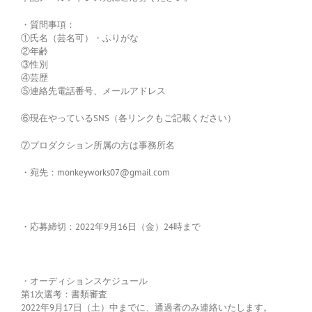
・質問事項：
①氏名（芸名可）・ふりがな
②年齢
③性別
④芸歴
⑤連絡先電話番号、メールアドレス
⑥現在やっているSNS（各リンクもご記載ください）
⑦プロダクション所属の方は事務所名
・宛先：monkeyworks07@gmail.com
・応募締切：2022年9月16日（金）24時まで
・オーディションスケジュール
第1次選考：書類審査
2022年9月17日（土）中までに、通過者のみ連絡いたします。