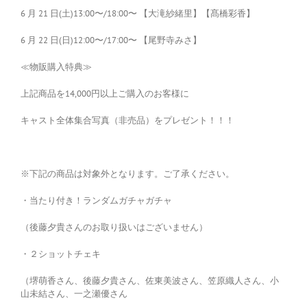
6 月 21 日(土)13:00〜/18:00〜 【大滝紗緒里】【髙橋彩香】
6 月 22 日(日)12:00〜/17:00〜 【尾野寺みさ】
≪物販購入特典≫
上記商品を14,000円以上ご購入のお客様に
キャスト全体集合写真（非売品）をプレゼント！！！
※下記の商品は対象外となります。ご了承ください。
・当たり付き！ランダムガチャガチャ
（後藤夕貴さんのお取り扱いはございません）
・２ショットチェキ
（堺萌香さん、後藤夕貴さん、佐東美波さん、笠原織人さん、小
山未結さん、一之瀬優さん