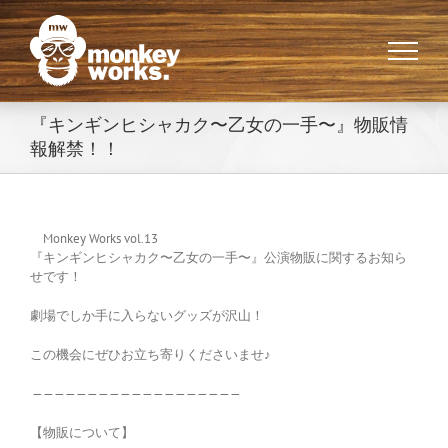
Skip
to
content
『キンギンヒシャカク〜乙女の一手〜』物販情
報解禁！！
Monkey Works vol.13
『キンギンヒシャカク〜乙女の一手〜』公演物販に関するお知ら
せです！
劇場でしか手に入らないグッズが沢山！
この機会にぜひお立ち寄りくださいませ♪
———————————————————
【物販について】