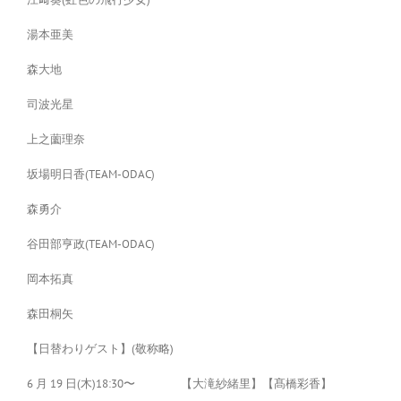
湯本亜美
森大地
司波光星
上之薗理奈
坂場明日香(TEAM-ODAC)
森勇介
谷田部亨政(TEAM-ODAC)
岡本拓真
森田桐矢
【日替わりゲスト】(敬称略)
6 月 19 日(木)18:30〜 【大滝紗緒里】【髙橋彩香】