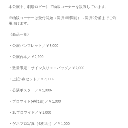
本公演中、劇場ロビーにて物販コーナーを設置しています。
※物販コーナーは受付開始（開演1時間前）～開演5分前までご利
用頂けます。
《商品一覧》
・公演パンフレット／￥3,000
・公演台本／￥2,500-
・数量限定！サイン入りエコバッグ／￥2,000
・上記3点セット／￥7,000-
・公演ポスター／￥1,000-
・ブロマイド(4枚1組)／￥1,000
・2Lブロマイド／￥1,000
・ゲネプロ写真（4枚1組）／￥1,000