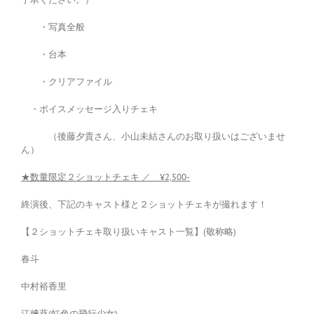
・写真全般
・台本
・クリアファイル
・ボイスメッセージ入りチェキ
（後藤夕貴さん、小山未結さんのお取り扱いはございませ
ん）
★数量限定２ショットチェキ ／ ¥2,500-
終演後、下記のキャスト様と２ショットチェキが撮れます！
【２ショットチェキ取り扱いキャスト一覧】(敬称略)
春斗
中村裕香里
江﨑葵(虹色の飛行少女)