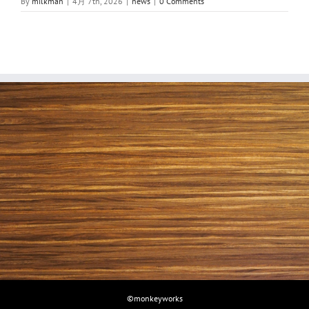
By
milkman
|
4月 7th, 2026
|
news
|
0 Comments
©monkeyworks