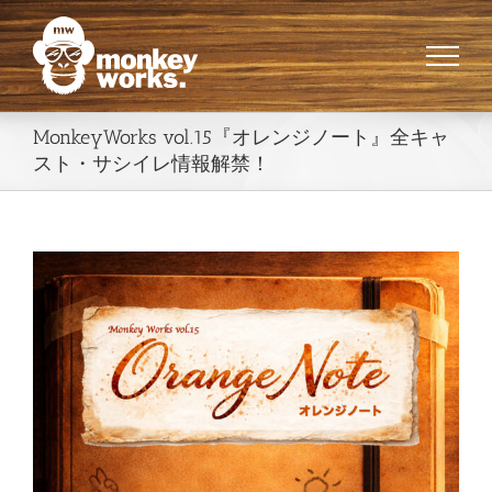
Skip
to
content
MonkeyWorks vol.15『オレンジノート』全キャ
スト・サシイレ情報解禁！
View
Larger
Image