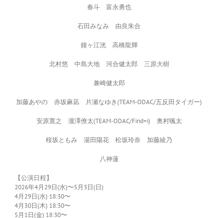
春斗 富永勇也
石田みなみ 由良朱合
鐘ヶ江洸 高橋龍輝
北村悠 中島大地 河合健太郎 三原大樹
兼崎健太郎
加藤あやの 赤坂麻凪 片瀬なゆき(TEAM-ODAC/五反田タイガー)
安原寛之 瀧澤僚太(TEAM-ODAC/Find=i) 奥村颯太
桜坂ともみ 湯田陽花 松坂玲奈 加藤綾乃
八神蓮
【公演日程】
2026年4月29日(水)〜5月3日(日)
4月29日(水) 18:30〜
4月30日(木) 18:30〜
5月1日(金) 18:30〜