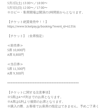
5月2日(土) 13:00〜／18:00〜
5月3日(日) 12:00〜／17:00〜
※ロビー・客席開場は開演の1時間前からとなります。
【チケット絶賛発売中！！】
https://www.ticketpay.jp/booking/?event_id=61356
【チケット】（全席指定）
≪前売券≫
S席 10,800円
A席 8,800円
≪当日券≫
S席 11,300円
A席 9,300円
==========================================
【チケットに関する注意事項】
※S席はA〜F列までのお席となります。
※A席はG列より後部のお席となります。
※購入の際、お客様でお座席の指定はできません。予めご了承く